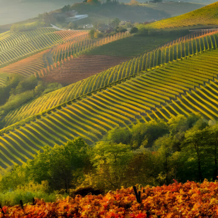
PRAXI
Die Kunst des Genießens: Tipp
Posted by
Werner Zeis
Eine Weinprobe ist nicht nur eine Gelegenheit, verschiedene Weins
Aromen des Weins zu entdecken und zu schätzen. Ob Sie ein erfahr
Abhalten einer perfekten Weinprobe kann eine unvergessliche Erfah
Perfektion organisieren können:
Die Auswahl der Weine:
Eine erfolgreiche Weinprobe beginnt mit einer sorgfältigen Auswahl 
um eine breite Palette von Geschmacksrichtungen anzubieten. Bieten
Auswahl an Rosé- oder Schaumweinen. Idealerweise sollten Sie 4-
Wein-Nr. 1:
https://vinothekar.de/shop/alle-weine/weisswein/roer
Das richtige Zubehör: