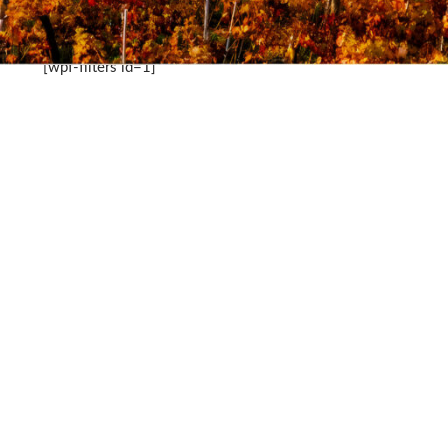
[wpf-filters id=1]