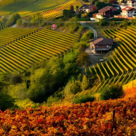
SWISSEN
s für eine „Perfekte Weinprobe“
0
er
On 20. September 2023
orten zu kosten, sondern auch eine Möglichkeit, die Nuancen und
ener Sommelier oder ein Neuling in der Welt des Weins sind, das
rung sein. Hier sind einige Tipps, wie Sie eine Weinprobe in
der Weine. Variieren Sie die Weinstile, Regionen und Traubensorten,
 Sie sowohl Rot- als auch Weißweine an, sowie vielleicht auch eine
6 Weine für eine Weinprobe auswählen.
o-arneis-camestri-docg/