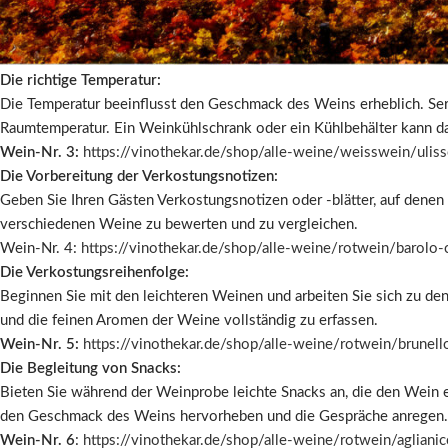
Stellen Sie sicher, dass Sie über die richtigen Weinzubehörteile ver
Jedes Weinglas sollte sauber und ohne Rückstände sein, um die Wei
Wein-Nr. 2:
https://vinothekar.de/shop/alle-weine/weisswein/ulisse
Die richtige Temperatur:
Die Temperatur beeinflusst den Geschmack des Weins erheblich. Ser
Raumtemperatur. Ein Weinkühlschrank oder ein Kühlbehälter kann dabe
Wein-Nr. 3:
https://vinothekar.de/shop/alle-weine/weisswein/uli
Die Vorbereitung der Verkostungsnotizen:
Geben Sie Ihren Gästen Verkostungsnotizen oder -blätter, auf denen s
verschiedenen Weine zu bewerten und zu vergleichen.
Wein-Nr. 4:
https://vinothekar.de/shop/alle-weine/rotwein/barolo-
Die Verkostungsreihenfolge:
Beginnen Sie mit den leichteren Weinen und arbeiten Sie sich zu den 
und die feinen Aromen der Weine vollständig zu erfassen.
Wein-Nr. 5:
https://vinothekar.de/shop/alle-weine/rotwein/brunel
Die Begleitung von Snacks:
Bieten Sie während der Weinprobe leichte Snacks an, die den Wein 
den Geschmack des Weins hervorheben und die Gespräche anregen.
Wein-Nr. 6
:
https://vinothekar.de/shop/alle-weine/rotwein/agliani