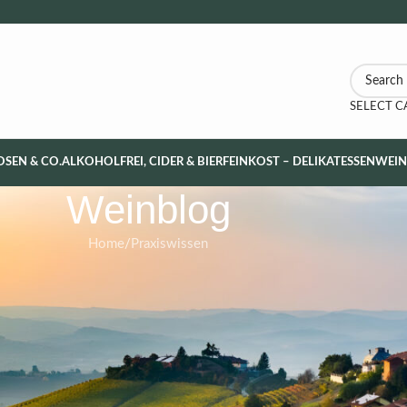
SELECT 
OSEN & CO.
ALKOHOLFREI, CIDER & BIER
FEINKOST – DELIKATESSEN
WEI
Weinblog
Home
Praxiswissen