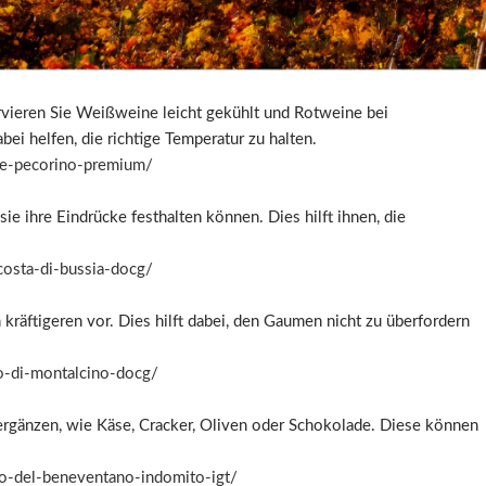
fügen, darunter Weingläser, Karaffen, Korkenzieher und Spucknäpfe.
nverkostung zu optimieren.
-pecorino-terre-di-chieti-igp/
vieren Sie Weißweine leicht gekühlt und Rotweine bei
i helfen, die richtige Temperatur zu halten.
sse-pecorino-premium/
ie ihre Eindrücke festhalten können. Dies hilft ihnen, die
costa-di-bussia-docg/
kräftigeren vor. Dies hilft dabei, den Gaumen nicht zu überfordern
lo-di-montalcino-docg/
ergänzen, wie Käse, Cracker, Oliven oder Schokolade. Diese können
co-del-beneventano-indomito-igt/