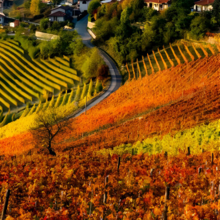
KATEGORIEN
Masterclass
Praxiswissen
Regionaler Weinbau
Über uns
Uncategorized
Wein als Inspiration
Wein Geschichte
Wein Italien
Wein und mehr
Wein und Wermuth – eine Empfehlung
Weinberufe
Weinkritiker
Weinreise
Weinwissen
Werners Fiktion
Winzer und Weingüter