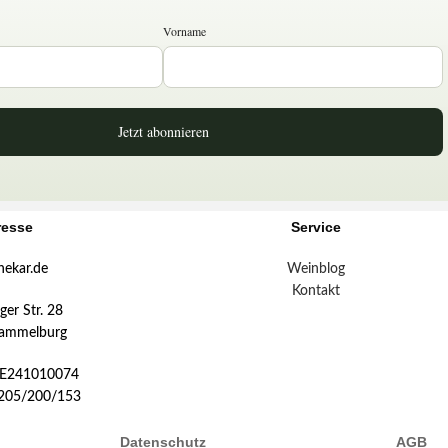
Vorname
Jetzt abonnieren
resse
Service
hekar.de
Weinblog
Kontakt
er Str. 28
ammelburg
DE241010074
:205/200/153
Datenschutz
AGB