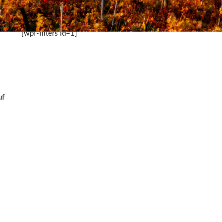
[wpf-filters id=1]
uf