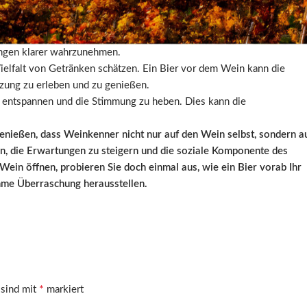
komplexere Thema des Weins konzentrieren. Dies kann den Abend
nd erfrischen, was besonders dann nützlich ist, wenn zwischen
ungen klarer wahrzunehmen.
Vielfalt von Getränken schätzen. Ein Bier vor dem Wein kann die
tzung zu erleben und zu genießen.
 zu entspannen und die Stimmung zu heben. Dies kann die
enießen, dass Weinkenner nicht nur auf den Wein selbst, sondern a
en, die Erwartungen zu steigern und die soziale Komponente des
ein öffnen, probieren Sie doch einmal aus, wie ein Bier vorab Ihr
ehme Überraschung herausstellen.
*
 sind mit
markiert