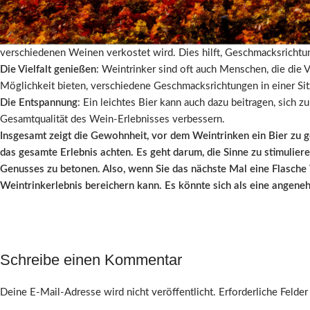
entspannen und in Gespräche zu vertiefen, bevor sie sich auf das 
unterhaltsamer gestalten.
Die reinigende Wirkung
: Bier kann den Gaumen reinigen und den Mu
verschiedenen Weinen verkostet wird. Dies hilft, Geschmacksricht
Die Vielfalt genießen
: Weintrinker sind oft auch Menschen, die die 
Möglichkeit bieten, verschiedene Geschmacksrichtungen in einer Si
Die Entspannung
: Ein leichtes Bier kann auch dazu beitragen, sich
Gesamtqualität des Wein-Erlebnisses verbessern.
Insgesamt zeigt die Gewohnheit, vor dem Weintrinken ein Bier zu g
das gesamte Erlebnis achten. Es geht darum, die Sinne zu stimulier
Genusses zu betonen. Also, wenn Sie das nächste Mal eine Flasche W
Weintrinkerlebnis bereichern kann. Es könnte sich als eine angen
Schreibe einen Kommentar
Deine E-Mail-Adresse wird nicht veröffentlicht.
Erforderliche Felder