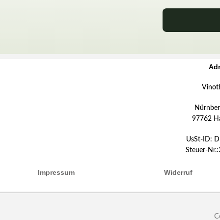
Ad
Vinot
Nürnberg
97762 H
UsSt-ID: 
Steuer-Nr.
Impressum
Widerruf
C