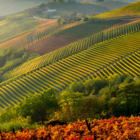
PRAXI
Warum Weintrinker gern
Posted by
Werner Zeis
Die Kunst der Vorfreude
Weintrinker sind bekannt für ihre Leidenschaft für erlesene Tropf
geprägt sind. Doch es gibt eine interessante Gewohnheit, die einige 
dem Wein widmen. Dies mag auf den ersten Blick überraschend ersche
Die Erwartungshaltung steigern
: Ein Bier vor dem Wein kann die Vor
Geschenken vor dem eigentlichen Fest. Das Bier dient als Appetita
kommen wird.
Der Geschmackswechsel
: Bier und Wein sind grundverschieden, wen
und weniger komplex als Wein. Durch diesen Kontrast können Weint
Die soziale Komponente
: Das Teilen eines Biers vor dem Wein kann 