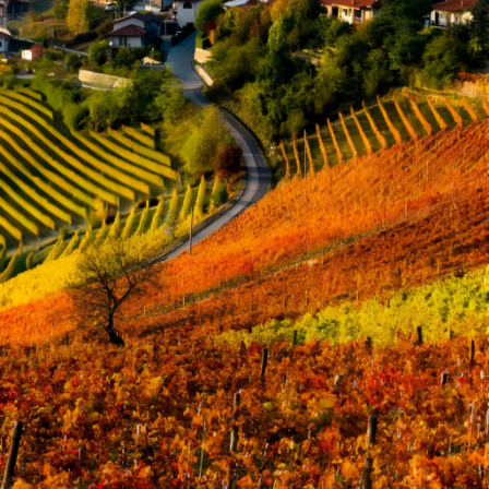
KATEGORIEN
Masterclass
Praxiswissen
Regionaler Weinbau
Über uns
Uncategorized
Wein als Inspiration
Wein Geschichte
Wein Italien
Wein und mehr
Wein und Wermuth – eine Empfehlung
Weinberufe
Weinkritiker
Weinreise
Weinwissen
n.
Werners Fiktion
Winzer und Weingüter