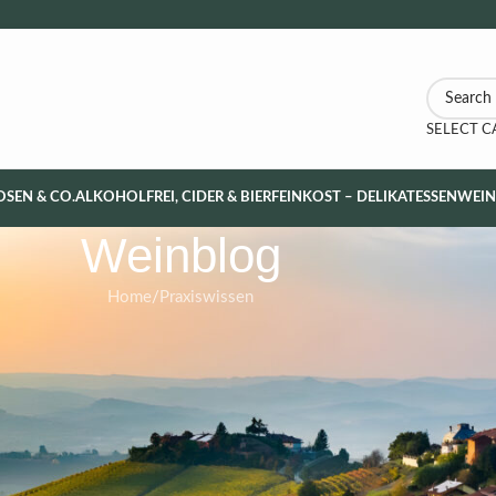
SELECT 
OSEN & CO.
ALKOHOLFREI, CIDER & BIER
FEINKOST – DELIKATESSEN
WEI
Weinblog
Home
Praxiswissen