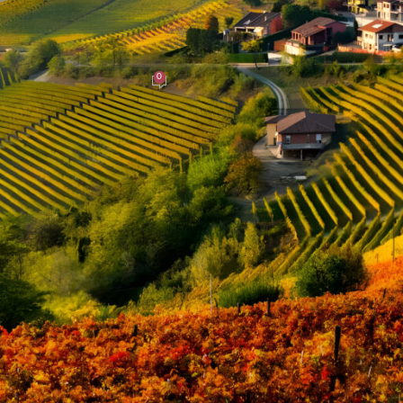
SWISSEN
e ein Bier vorab trinken
0
er
On 25. September 2023
en, die von subtilen Aromen und komplexen Geschmacksrichtungen
Weinkenner teilen: Sie genießen gerne ein Bier vorab, bevor sie sich
inen, aber es steckt mehr dahinter, als man denkt.
freude steigern. Es ist fast wie das Öffnen einer Schachtel mit
nreger für den Gaumen und weckt die Neugier auf das, was noch
n es um Geschmack und Textur geht. Bier ist oft prickelnd, leichter
rinker ihre Geschmacksknospen auf eine neue Erfahrung vorbereite
eine soziale Erfahrung sein. Es ermöglicht den Gästen, sich zu