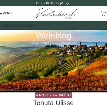
LOGIN / REGISTER
MENU
Weinblog
Home
Winzer und Weingüter
WINZER UND WEINGÜTER
Tenuta Ulisse