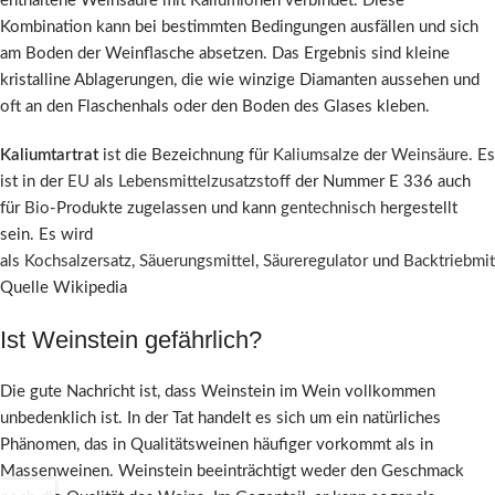
enthaltene Weinsäure mit Kaliumionen verbindet. Diese
Kombination kann bei bestimmten Bedingungen ausfällen und sich
am Boden der Weinflasche absetzen. Das Ergebnis sind kleine
kristalline Ablagerungen, die wie winzige Diamanten aussehen und
oft an den Flaschenhals oder den Boden des Glases kleben.
Kaliumtartrat
ist die Bezeichnung für
Kaliumsalze
der
Weinsäure
. Es
ist in der
EU
als
Lebensmittelzusatzstoff
der Nummer E 336 auch
für
Bio
-Produkte zugelassen und kann
gentechnisch
hergestellt
sein. Es wird
als
Kochsalzersatz
,
Säuerungsmittel
,
Säureregulator
und
Backtriebmit
Quelle Wikipedia
Ist Weinstein gefährlich?
Die gute Nachricht ist, dass Weinstein im Wein vollkommen
unbedenklich ist. In der Tat handelt es sich um ein natürliches
Phänomen, das in Qualitätsweinen häufiger vorkommt als in
Massenweinen. Weinstein beeinträchtigt weder den Geschmack