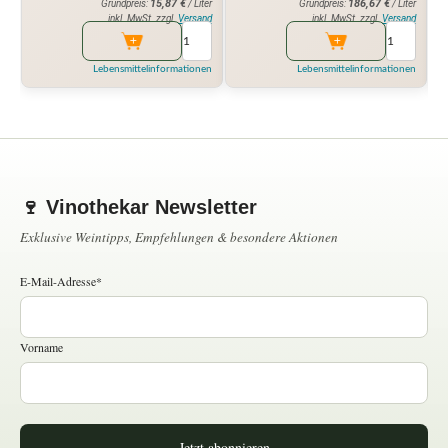
15,87
€
186,67
€
Grundpreis:
/ Liter
Grundpreis:
/ Liter
inkl. MwSt. zzgl.
Versand
inkl. MwSt. zzgl.
Versand
Lebensmittelinformationen
Lebensmittelinformationen
🍷 Vinothekar Newsletter
Exklusive Weintipps, Empfehlungen & besondere Aktionen
E-Mail-Adresse*
Vorname
Jetzt abonnieren