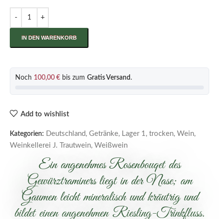
IN DEN WARENKORB
Noch
100,00
€
bis zum
Gratis Versand
.
Add to wishlist
Deutschland
,
Getränke
,
Lager 1
,
trocken
,
Wein
,
Kategorien:
Weinkellerei J. Trautwein
,
Weißwein
Ein angenehmes Rosenbouqet des
Gewürztraminers liegt in der Nase; am
Gaumen leicht mineralisch und kräutrig und
bildet einen angenehmen Riesling-Trinkfluss.