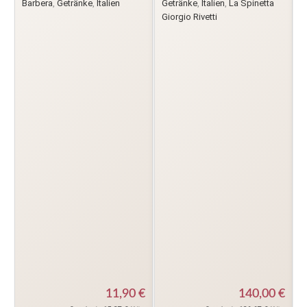
Barbera
,
Getränke
,
Italien
Getränke
,
Italien
,
La Spinetta
Giorgio Rivetti
11,90
€
140,00
€