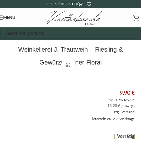
LOGIN / REGISTER
MENU
Weinkellerei J. Trautwein – Riesling &
Gewürztraminer Floral
Click to enlarge
9,90
€
inkl. 19% MwSt.
13,20
€
/ Liter (1)
zzgl.
Versand
Lieferzeit: ca. 2-3 Werktage
Vorrätig