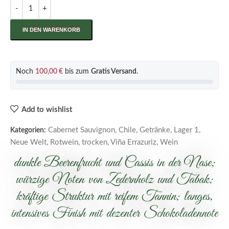
IN DEN WARENKORB
Noch
100,00
€
bis zum
Gratis Versand
.
Add to wishlist
Cabernet Sauvignon
,
Chile
,
Getränke
,
Lager 1
,
Kategorien:
Neue Welt
,
Rotwein
,
trocken
,
Viña Errazuriz
,
Wein
dunkle Beerenfrucht und Cassis in der Nase;
würzige Noten von Zedernholz und Tabak;
kräftige Struktur mit reifem Tannin; langes,
intensives Finish mit dezenter Schokoladennote