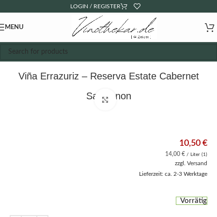
LOGIN / REGISTER
MENU
Viña Errazuriz – Reserva Estate Cabernet
Sauvignon
Click to enlarge
10,50
€
14,00
€
/ Liter (1)
zzgl.
Versand
Lieferzeit: ca. 2-3 Werktage
Vorrätig