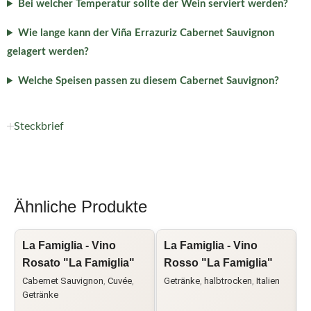
Bei welcher Temperatur sollte der Wein serviert werden?
Wie lange kann der Viña Errazuriz Cabernet Sauvignon
gelagert werden?
Welche Speisen passen zu diesem Cabernet Sauvignon?
Steckbrief
Ähnliche Produkte
La Famiglia - Vino
La Famiglia - Vino
C
Rosato "La Famiglia"
Rosso "La Famiglia"
M
Cabernet Sauvignon
,
Cuvée
,
Getränke
,
halbtrocken
,
Italien
C
Getränke
I