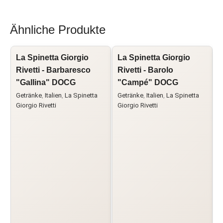
Ähnliche Produkte
La Spinetta Giorgio
La Spinetta Giorgio
V
Rivetti - Barbaresco
Rivetti - Barolo
F
"Gallina" DOCG
"Campé" DOCG
C
Getränke
,
Italien
,
La Spinetta
Getränke
,
Italien
,
La Spinetta
G
Giorgio Rivetti
Giorgio Rivetti