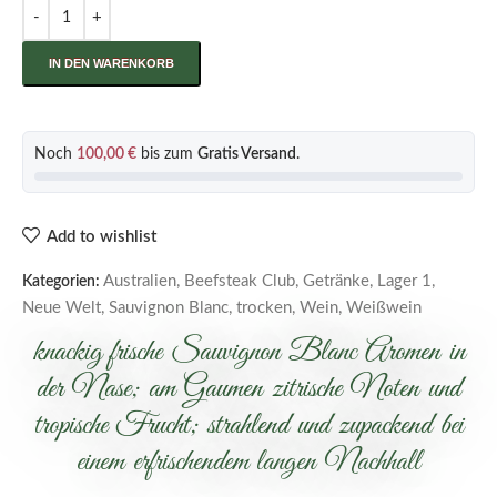
IN DEN WARENKORB
Noch
100,00
€
bis zum
Gratis Versand
.
Add to wishlist
Australien
,
Beefsteak Club
,
Getränke
,
Lager 1
,
Kategorien:
Neue Welt
,
Sauvignon Blanc
,
trocken
,
Wein
,
Weißwein
knackig frische Sauvignon Blanc Aromen in
der Nase; am Gaumen zitrische Noten und
tropische Frucht; strahlend und zupackend bei
einem erfrischendem langen Nachhall