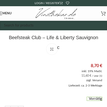
LOGIN / REGISTER
MENU
Beefsteak Club – Life & Liberty Sauvignon
Blanc
Click to enlarge
8,70
€
inkl. 19% MwSt.
11,60
€
/ Liter (1)
zzgl.
Versand
Lieferzeit: ca. 2-3 Werktage
Vorrätig