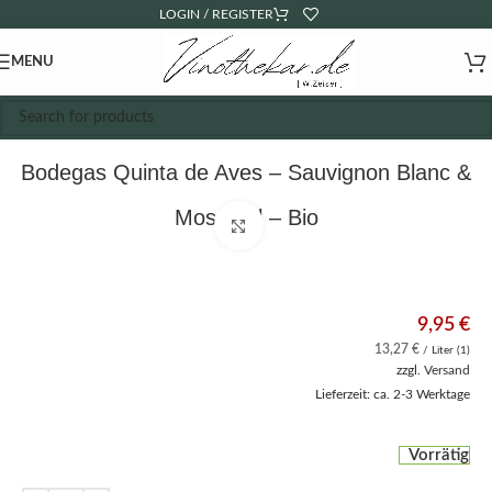
LOGIN / REGISTER
MENU
Bodegas Quinta de Aves – Sauvignon Blanc &
Moscatel – Bio
Click to enlarge
9,95
€
13,27
€
/ Liter (1)
zzgl.
Versand
Lieferzeit: ca. 2-3 Werktage
Vorrätig