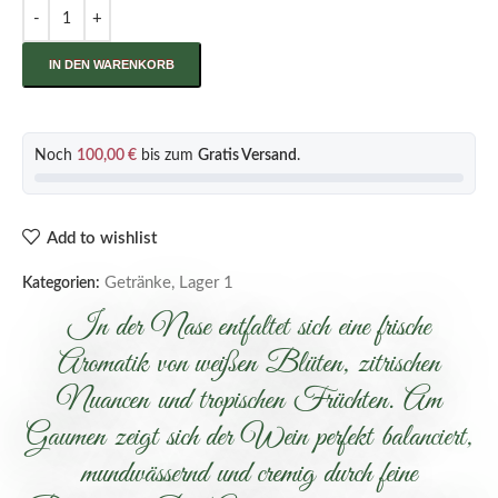
IN DEN WARENKORB
Noch
100,00
€
bis zum
Gratis Versand
.
Add to wishlist
Getränke
,
Lager 1
Kategorien:
In der Nase entfaltet sich eine frische
Aromatik von weißen Blüten, zitrischen
Nuancen und tropischen Früchten. Am
Gaumen zeigt sich der Wein perfekt balanciert,
mundwässernd und cremig durch feine