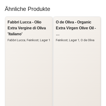
Ähnliche Produkte
Fabbri Lucca - Olio
O de Oliva - Organic
C
Extra Vergine di Oliva
Extra Virgen Olive Oil -
V
'Italiano'
…
'
Fabbri Lucca
,
Feinkost
,
Lager 1
Feinkost
,
Lager 1
,
O de Oliva
C