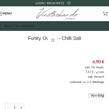
LOGIN / REGISTER
MENU
Funky Ouma – Chilli Salt
Click to enlarge
6,90
€
inkl. 7% MwSt.
7,67
€
/ g (100)
zzgl.
Versand
Lieferzeit: ca. 2-3 Werktage
Vorrätig