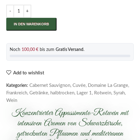
IN DEN WARENKORB
Noch
100,00
€
bis zum
Gratis Versand
.
Add to wishlist
Cabernet Sauvignon
,
Cuvée
,
Domaine La Grange
,
Kategorien:
Frankreich
,
Getränke
,
halbtrocken
,
Lager 1
,
Rotwein
,
Syrah
,
Wein
Konzentrierter Appassimento-Rotwein mit
intensiven Aromen von Schwarzkirsche,
getrockneten Pflaumen und mediterranen