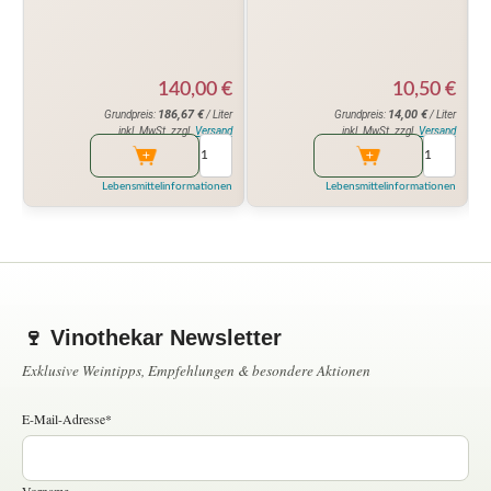
140,00
€
10,50
€
186,67
€
14,00
€
Grundpreis:
/ Liter
Grundpreis:
/ Liter
inkl. MwSt. zzgl.
Versand
inkl. MwSt. zzgl.
Versand
Lebensmittelinformationen
Lebensmittelinformationen
🍷 Vinothekar Newsletter
Exklusive Weintipps, Empfehlungen & besondere Aktionen
E-Mail-Adresse*
Vorname