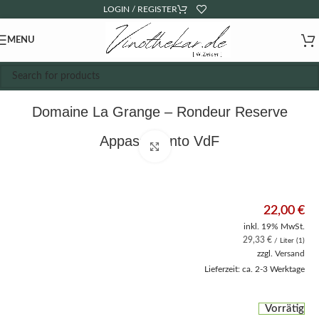
LOGIN / REGISTER
MENU
Domaine La Grange – Rondeur Reserve
Appassimento VdF
Click to enlarge
22,00
€
inkl. 19% MwSt.
29,33
€
/ Liter (1)
zzgl.
Versand
Lieferzeit: ca. 2-3 Werktage
Vorrätig